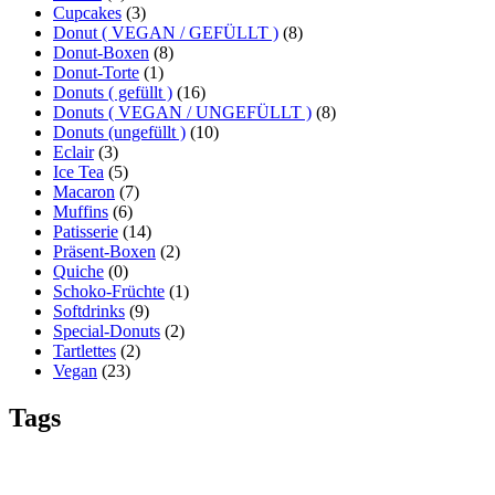
Cupcakes
(3)
Donut ( VEGAN / GEFÜLLT )
(8)
Donut-Boxen
(8)
Donut-Torte
(1)
Donuts ( gefüllt )
(16)
Donuts ( VEGAN / UNGEFÜLLT )
(8)
Donuts (ungefüllt )
(10)
Eclair
(3)
Ice Tea
(5)
Macaron
(7)
Muffins
(6)
Patisserie
(14)
Präsent-Boxen
(2)
Quiche
(0)
Schoko-Früchte
(1)
Softdrinks
(9)
Special-Donuts
(2)
Tartlettes
(2)
Vegan
(23)
Tags