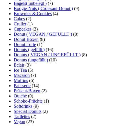
Bagels( unbelegt )
(7)
Boogie-Nuts ( Croissant-Donut )
(9)
Brownies & Cookies
(4)
Cakes
(2)
Cruller
(1)
Cupcakes
(3)
Donut ( VEGAN / GEFÜLLT )
(8)
Donut-Boxen
(8)
Donut-Torte
(1)
Donuts ( gefüllt )
(16)
Donuts ( VEGAN / UNGEFÜLLT )
(8)
Donuts (ungefüllt )
(10)
Eclair
(3)
Ice Tea
(5)
Macaron
(7)
Muffins
(6)
Patisserie
(14)
Präsent-Boxen
(2)
Quiche
(0)
Schoko-Früchte
(1)
Softdrinks
(9)
Special-Donuts
(2)
Tartlettes
(2)
Vegan
(23)