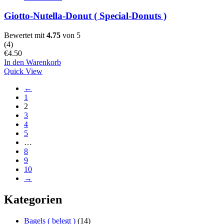
Giotto-Nutella-Donut ( Special-Donuts )
Bewertet mit
4.75
von 5
(
4
)
€
4.50
In den Warenkorb
Quick View
←
1
2
3
4
5
…
8
9
10
→
Kategorien
Bagels ( belegt )
(14)