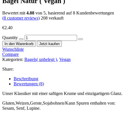
Bagel Natur ( Vegan )
Bewertet mit
4.88
von 5, basierend auf
8
Kundenbewertungen
(
8
customer reviews)
208
verkauft
€
2.40
Quantity
In den Warenkorb
Jetzt kaufen
Wunschliste
Compare
Kategorien:
Bagels( unbelegt )
,
Vegan
Share:
Beschreibung
Bewertungen (8)
Unser Klassiker mit einer saftigen Krume und einzigartigem Glanz.
Gluten,Weizen,Gerste,Sojabohnen/Kann Spuren enthalten von:
Sesam, Senf, Lupine.