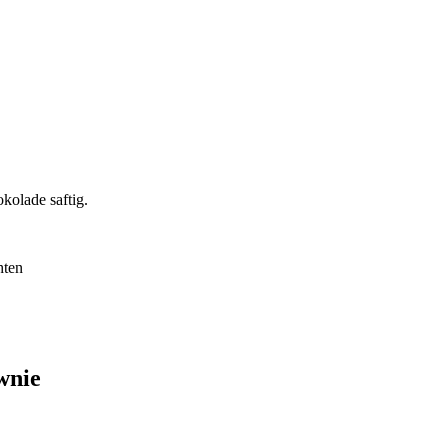
kolade saftig.
hten
wnie