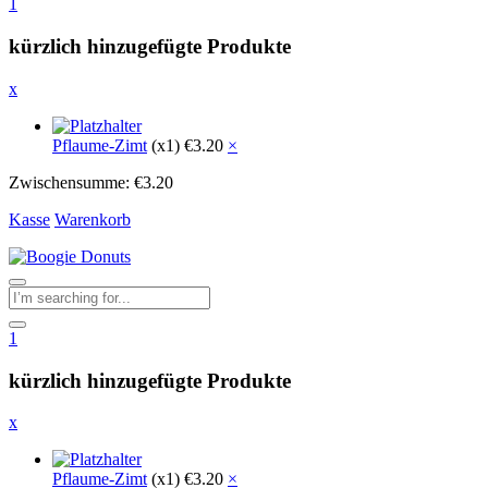
1
kürzlich hinzugefügte Produkte
x
Pflaume-Zimt
(x1)
€
3.20
×
Zwischensumme:
€
3.20
Kasse
Warenkorb
1
kürzlich hinzugefügte Produkte
x
Pflaume-Zimt
(x1)
€
3.20
×