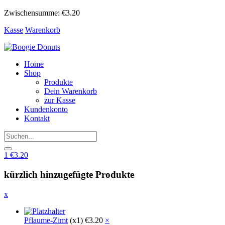
Zwischensumme:
€
3.20
Kasse
Warenkorb
Home
Shop
Produkte
Dein Warenkorb
zur Kasse
Kundenkonto
Kontakt
1
€
3.20
kürzlich hinzugefügte Produkte
x
Pflaume-Zimt
(x1)
€
3.20
×