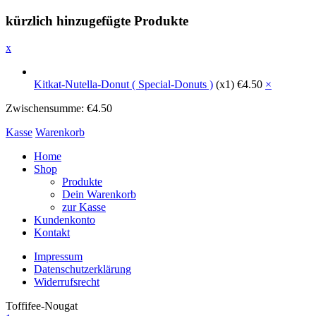
kürzlich hinzugefügte Produkte
x
Kitkat-Nutella-Donut ( Special-Donuts )
(x1)
€
4.50
×
Zwischensumme:
€
4.50
Kasse
Warenkorb
Home
Shop
Produkte
Dein Warenkorb
zur Kasse
Kundenkonto
Kontakt
Impressum
Datenschutzerklärung
Widerrufsrecht
Toffifee-Nougat